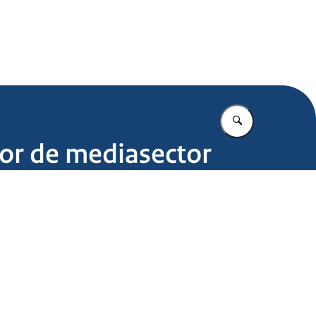
.nl
Vul in wat u z
oor de mediasector