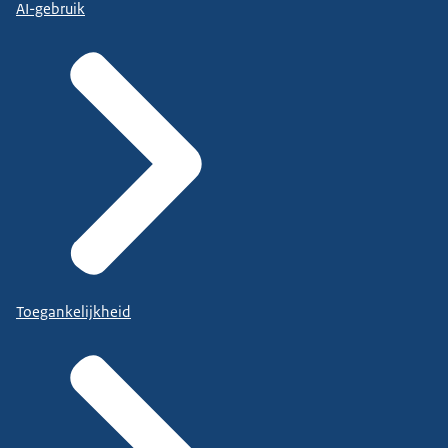
AI-gebruik
Toegankelijkheid