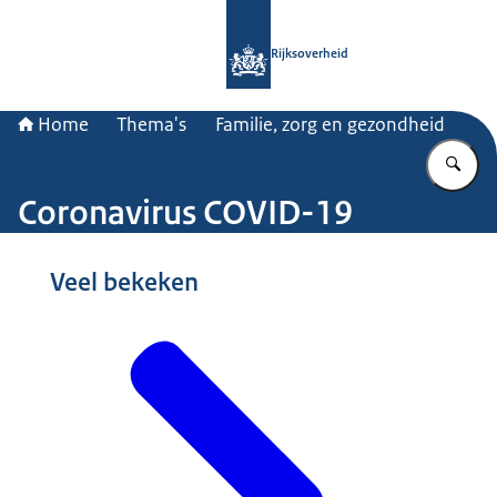
Naar de homepage van Rijksoverheid
Rijksoverheid
Home
Thema's
Familie, zorg en gezondheid
Vu
Coronavirus COVID-19
Beeld: © Hollandse Hoogte / Patricia Rehe
Veel bekeken