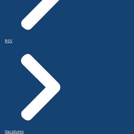
RSS
Vacatures