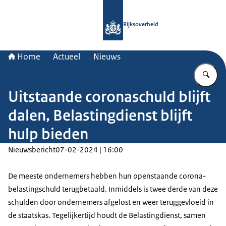
Naar de homepage van Rijksoverheid
Rijksoverheid
Home
Actueel
Nieuws
Vu
Uitstaande coronaschuld blijft
dalen, Belastingdienst blijft
hulp bieden
Nieuwsbericht
07-02-2024 | 16:00
De meeste ondernemers hebben hun openstaande corona-
belastingschuld terugbetaald. Inmiddels is twee derde van deze
schulden door ondernemers afgelost en weer teruggevloeid in
de staatskas. Tegelijkertijd houdt de Belastingdienst, samen