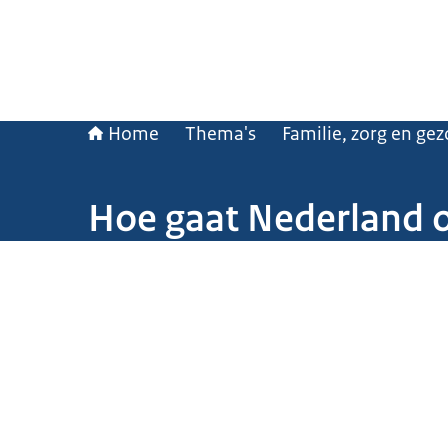
Home
Thema's
Familie, zorg en ge
Hoe gaat Nederland 
Beeld: © Hollandse Hoogte / Patricia Rehe