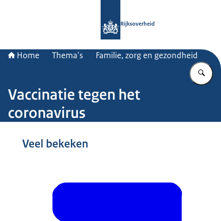
Naar de homepage van Rijksoverheid
Rijksoverheid
Home
Thema's
Familie, zorg en gezondheid
Vu
Vaccinatie tegen het
coronavirus
Beeld: © Ministerie van VWS
Veel bekeken