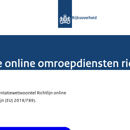
Naar de homepage van Rijksoverheid
Rijksoverheid
 online omroepdiensten ric
ntatiewetsvoorstel Richtlijn online
jn (EU) 2019/789).