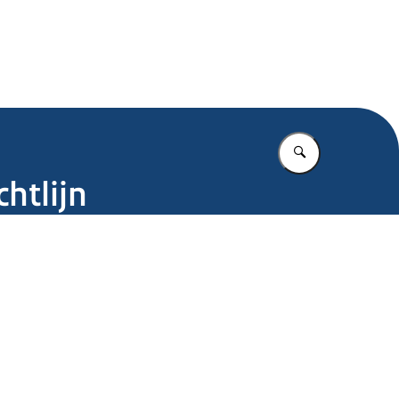
.nl
Vul in wat u z
htlijn