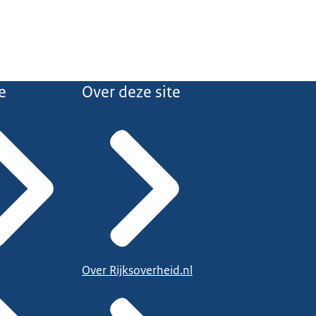
e
Over deze site
Over Rijksoverheid.nl