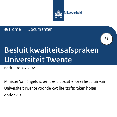
Naar de homepage van Rijksoverheid
Rijksoverheid
Home
Documenten
Vu
Besluit kwaliteitsafspraken
Universiteit Twente
Besluit
08-04-2020
Minister Van Engelshoven besluit positief over het plan van
Universiteit Twente voor de kwaliteitsafspraken hoger
onderwijs.