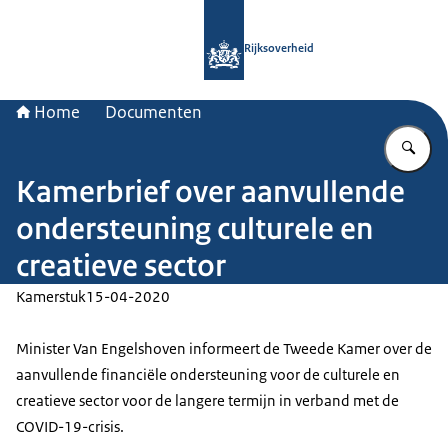
Naar de homepage van Rijksoverheid
Rijksoverheid
Home
Documenten
Vu
Kamerbrief over aanvullende
ondersteuning culturele en
creatieve sector
Kamerstuk
15-04-2020
Minister Van Engelshoven informeert de Tweede Kamer over de
aanvullende financiële ondersteuning voor de culturele en
creatieve sector voor de langere termijn in verband met de
COVID-19-crisis.