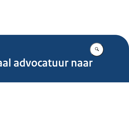
.nl
Vul in wat u z
al advocatuur naar