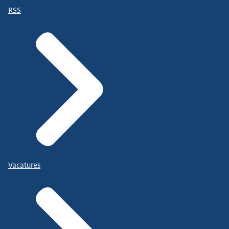
RSS
Vacatures