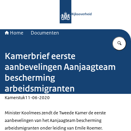
Naar de homepage van Rijksoverheid
Rijksoverheid
Home
Documenten
Vu
Kamerbrief eerste
aanbevelingen Aanjaagteam
bescherming
arbeidsmigranten
Kamerstuk
11-06-2020
Minister Koolmees zendt de Tweede Kamer de eerste
aanbevelingen van het Aanjaagteam bescherming
arbeidsmigranten onder leiding van Emile Roemer.