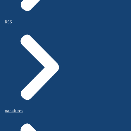
RSS
Vacatures