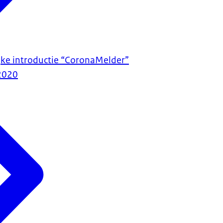
jke introductie “CoronaMelder”
2020