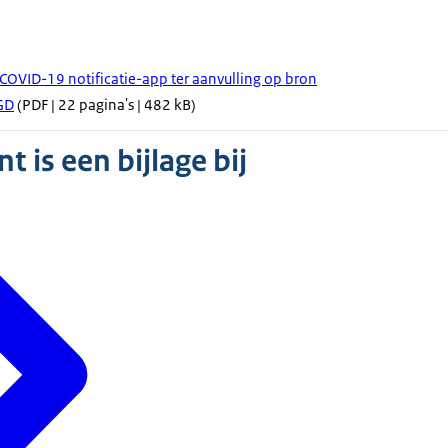
 COVID-19 notificatie-app ter aanvulling op bron
GD
(PDF | 22 pagina's | 482 kB)
 is een bijlage bij