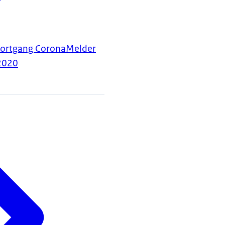
oortgang CoronaMelder
2020