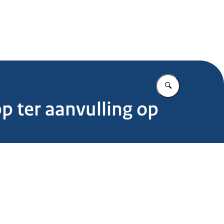
.nl
Vul in wat u z
p ter aanvulling op