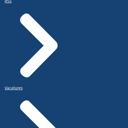
RSS
Vacatures