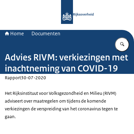
Naar de homepage van Rijksoverheid
Rijksoverheid
Home
Documenten
Vu
Advies RIVM: verkiezingen met
inachtneming van COVID-19
Rapport
30-07-2020
Het Rijksinstituut voor Volksgezondheid en Milieu (RIVM)
adviseert over maatregelen om tijdens de komende
verkiezingen de verspreiding van het coronavirus tegen te
gaan.