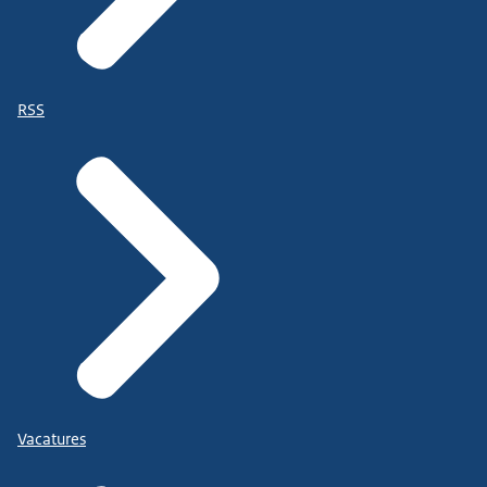
RSS
Vacatures