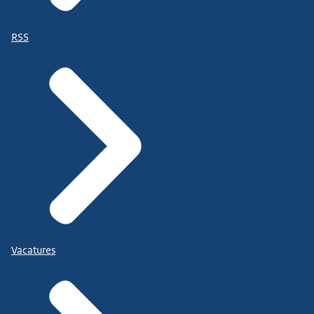
RSS
Vacatures