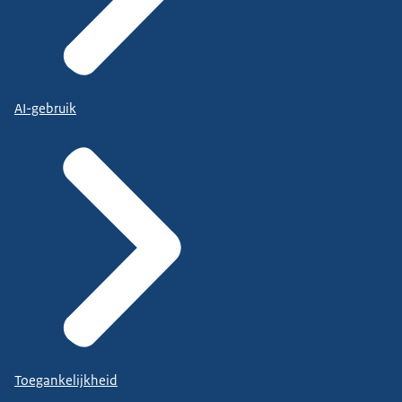
AI-gebruik
Toegankelijkheid