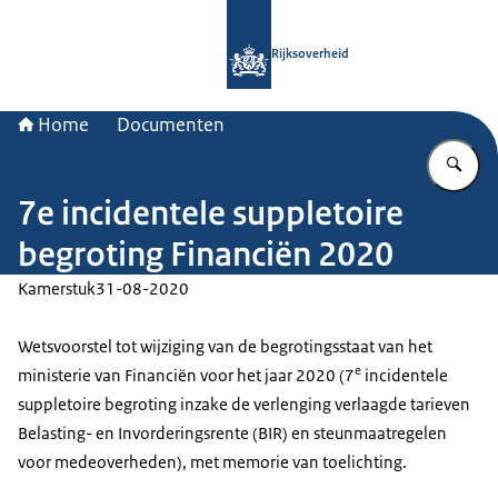
Naar de homepage van Rijksoverheid
Rijksoverheid
Home
Documenten
Vu
7e incidentele suppletoire
begroting Financiën 2020
Kamerstuk
31-08-2020
Wetsvoorstel tot wijziging van de begrotingsstaat van het
e
ministerie van Financiën voor het jaar 2020 (7
incidentele
suppletoire begroting inzake de verlenging verlaagde tarieven
Belasting- en Invorderingsrente (BIR) en steunmaatregelen
voor medeoverheden), met memorie van toelichting.