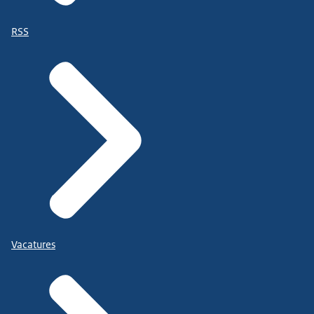
RSS
Vacatures