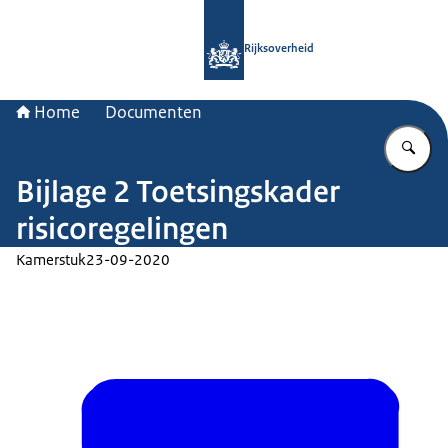
Naar de homepage van Rijksoverheid
Rijksoverheid
Home
Documenten
Vu
Bijlage 2 Toetsingskader
risicoregelingen
Kamerstuk
23-09-2020