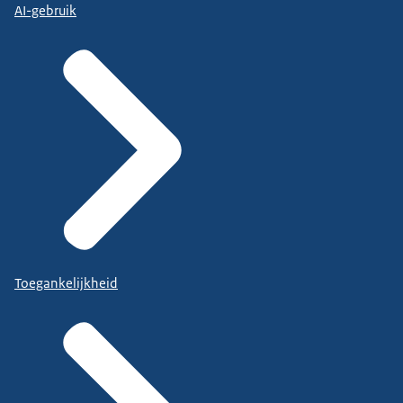
AI-gebruik
Toegankelijkheid