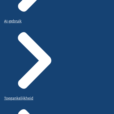
AI-gebruik
Toegankelijkheid