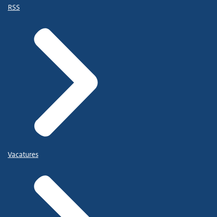
RSS
Vacatures