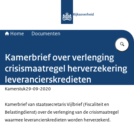
Naar de homepage van Rijksoverheid
Rijksoverheid
Home
Documenten
Vu
Kamerbrief over verlenging
crisismaatregel herverzekering
leverancierskredieten
Kamerstuk
29-09-2020
Kamerbrief van staatssecretaris Vijlbrief (Fiscaliteit en
Belastingdienst) over de verlenging van de crisismaatregel
waarmee leverancierskredieten worden herverzekerd.