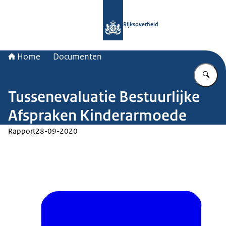
Naar de homepage van Rijksoverheid
Rijksoverheid
Home
Documenten
Vu
Tussenevaluatie Bestuurlijke
Afspraken Kinderarmoede
Rapport
28-09-2020