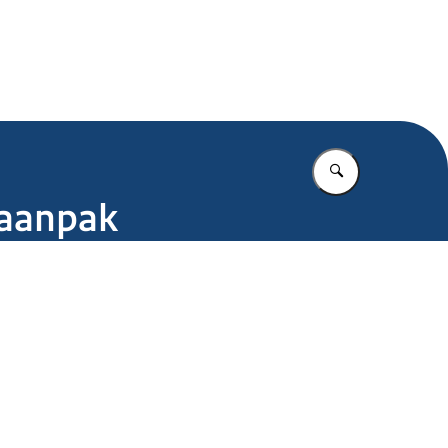
.nl
Vul in wat u z
naanpak