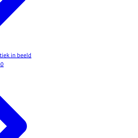
iek in beeld
20