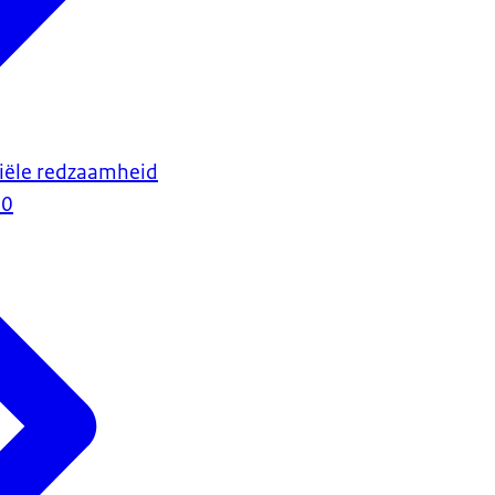
ciële redzaamheid
20