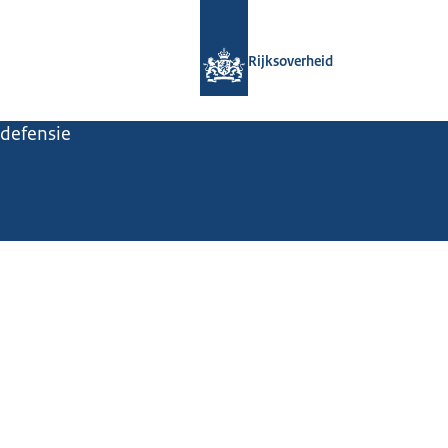
Naar de homepage van Rijksoverheid
Rijksoverheid
 defensie