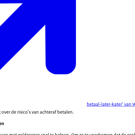
betaal-later-kater’ van 
 over de risico’s van achteraf betalen.
gen
nsen met geldzorgen snel te helpen. Om zo te voorkomen dat de pr