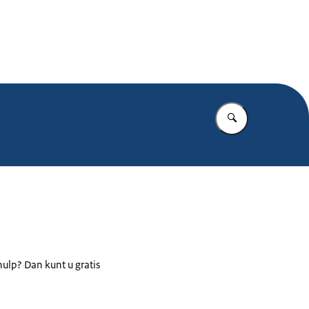
.nl
Vul in wat u z
hulp? Dan kunt u gratis