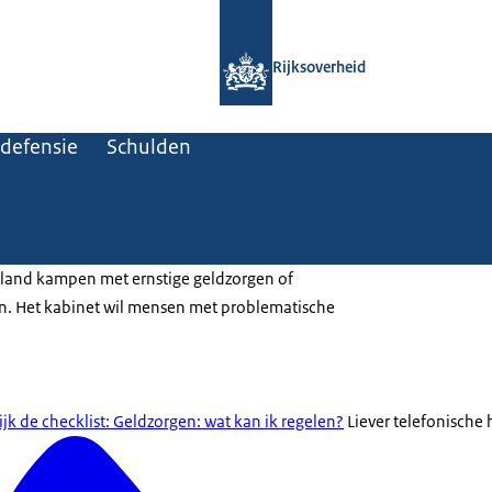
Naar de homepage van Rijksoverheid
Rijksoverheid
 defensie
Schulden
rland kampen met ernstige geldzorgen of
n. Het kabinet wil mensen met problematische
ijk de checklist: Geldzorgen: wat kan ik regelen?
Liever telefonische 