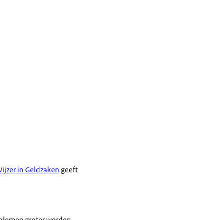
Wijzer in Geldzaken
geeft
oblemen groter worden.