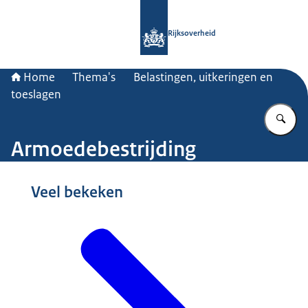
Naar de homepage van Rijksoverheid
Rijksoverheid
Home
Thema's
Belastingen, uitkeringen en
toeslagen
Vu
Armoedebestrijding
Beeld: © Nationale Beeldbank / Ellen Mol
Veel bekeken