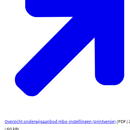
Overzicht onderwijsaanbod mbo-instellingen (printversie)
(PDF | 
| 60 kB)