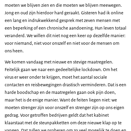
moeten we blijven zien en die moeten we blijven meewegen.
Jong en oud zijn hierdoor hard geraakt. Gisteren had ik online
een lang en indrukwekkend gesprek met zeven mensen met
een beperking of een chronische aandoening. Hun leven totaal
veranderd. We willen dit niet nog een keer op dezelfde manier:
voor niemand, niet voor onszelf en niet voor de mensen om
ons heen.
We komen vandaag met nieuwe en stevige maatregelen.
Feitelijk gaan we naar een gedeeltelijke lockdown. Om het
virus er weer onder te krijgen, moet het aantal sociale
contacten en reisbewegingen drastisch verminderen. Dat is een
harde boodschap en de maatregelen gaan ook pijn doen,
maar het is de enige manier. Want de feiten liegen niet: we
moeten strenger zijn voor onszelf en strenger zijn op ons eigen
gedrag. Voor getroffen bedrijven geldt dat het kabinet
klaarstaat met de steunpakketten om deze nieuwe klap op te
vangen. Dat zullen we proberen om zo veel mogelijk te doen en