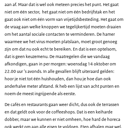
aan af. Maar dat is wel ook meteen precies het punt. Het gaat
niet om één sector, het gaat niet om één bedrijfstak en het
gaat ook niet om één vorm van vrijetijdsbesteding. Het gaat om
de vraag aan welke knoppen we tegelijkertijd moeten draaien
om het aantal sociale contacten te verminderen. De hamer
waarmee we het virus moeten platslaan, moet groot genoeg
zijn om dat nu ook echt te bereiken. En dat is een optelsom,
dat is geen keuzemenu. De maatregelen die we vandaag
afkondigen, gaan in per morgen: woensdag 14 oktober om
22.00 uur ‘s avonds. In alle gevallen blijft uiteraard gelden:
hoor je niet tot één huishouden, dan hou je hoe dan ook
anderhalve meter afstand. Ik heb een lijst van acht punten en
noem de meest ingrijpende als eerste.
De cafés en restaurants gaan weer dicht, dus ook de terrassen
en dat geldt ook voor de coffeeshops. Dat is een keiharde
dobber, maar we kunnen er niet omheen, hoe hard de horeca
ook werkt om aan alle eisen te voldoen. Eten afhalen mag wel,