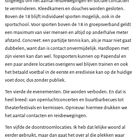
stilgelegd om het aantal reisbewegingen en sociale contacten
te verminderen. Kleedkamers en douches worden gesloten.
Boven de 18 blijft individueel sporten mogelijk, ook in de
sportschool. Voor sporten boven de 18 in groepsverband geldt
een maximum van vier mensen en altijd op anderhalve meter
afstand. Concreet: een partijtje tennis kan, als je maar niet gaat
dubbelen, want dan is contact onvermijdelijk. Hardlopen met
zijn vieren kan dan wel. Topsporters kunnen op Papendal en
een paar andere locaties overigens wel blijven trainen en ook
het betaald voetbal in de eerste en eredivisie kan op de huidige
voet door, dus zonder publiek.
Ten vierde de evenementen. Die worden verboden. En dat is
heel breed: van openluchtconcerten en buurtbarbecues tot
theaterfestivals en kermissen. Opnieuw: hiermee drukken we
het aantal contacten en reisbewegingen.
Ten vijfde de doorstroomlocaties. Ik heb dat lelijke woord al
eerder gebruikt, maar dan gaat het over al die plekken waar