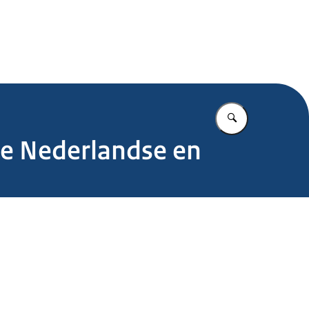
.nl
Vul in wat u z
 de Nederlandse en