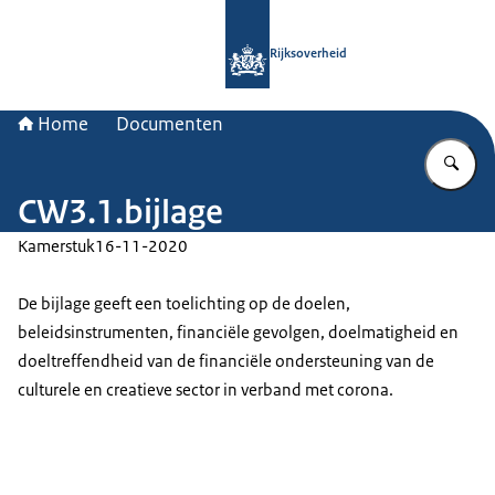
Naar de homepage van Rijksoverheid
Rijksoverheid
Home
Documenten
Vu
CW3.1.bijlage
Kamerstuk
16-11-2020
De bijlage geeft een toelichting op de doelen,
beleidsinstrumenten, financiële gevolgen, doelmatigheid en
doeltreffendheid van de financiële ondersteuning van de
culturele en creatieve sector in verband met corona.