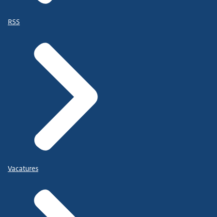
RSS
Vacatures