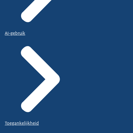
AI-gebruik
Toegankelijkheid