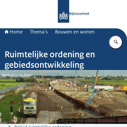
Naar de homepage van Rijksoverheid
Rijksoverheid
Home
Thema's
Bouwen en wonen
Vu
Ruimtelijke ordening en
gebiedsontwikkeling
Beeld: Harry van Reeken