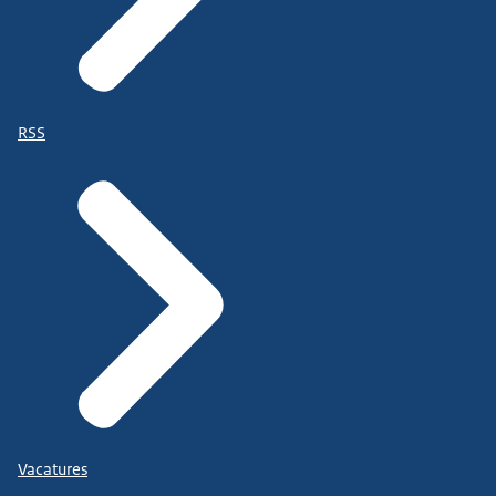
RSS
Vacatures