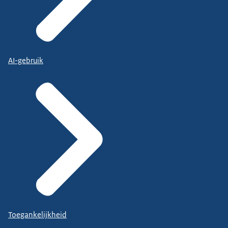
AI-gebruik
Toegankelijkheid