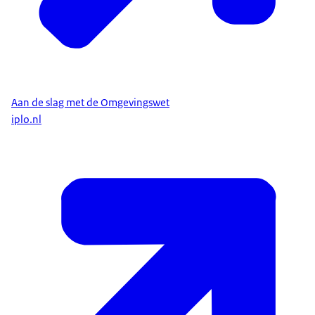
Bijvoorbeeld als u plannen hebt om
uw huis te verbouwen, een evenement wilt
organiseren...
of als u als ondernemer een loods wilt laten
plaatsen naast uw bedrijfspand.
Aan de slag met de Omgevingswet
iplo.nl
Hebt u een plan of een idee?
U bent dan initiatiefnemer
en moet uitzoeken...
of u een vergunning nodig hebt
of een melding moet doen.
Dat kan in het nieuwe
digitale Omgevingsloket.
Hier vindt u informatie over de regels en plannen
van