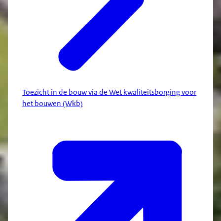
Toezicht in de bouw via de Wet kwaliteitsborging voor
het bouwen (Wkb)