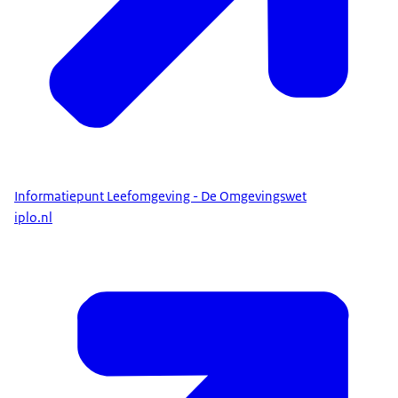
gemeenten, provincies, waterschappen en het
Rijk.
U vindt het omgevingsplan van uw gemeente
bijvoorbeeld in het nieuwe Omgevingsloket.
U checkt in het Omgevingsloket of u
een vergunning nodig hebt of een melding moet
doen.
Informatiepunt Leefomgeving - De Omgevingswet
In datzelfde loket doet u daarna uw aanvraag.
iplo.nl
U kunt ook met de
Omgevingswet te maken krijgen,
als iemand anders
iets wil veranderen in uw leefomgeving.
Bijvoorbeeld als uw buren
een garage willen neerzetten,