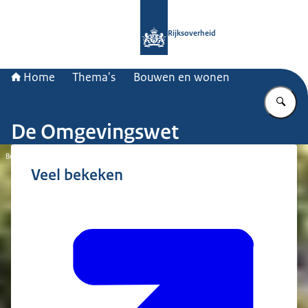
Naar de homepage van Rijksoverheid
Rijksoverheid
Home
Thema's
Bouwen en wonen
Vu
De Omgevingswet
Beeld: © Ivo Vrancken
Veel bekeken