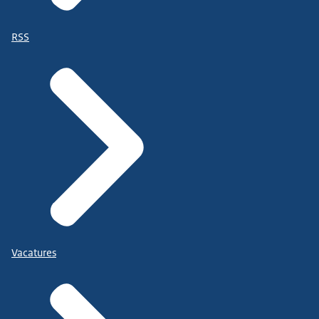
RSS
Vacatures