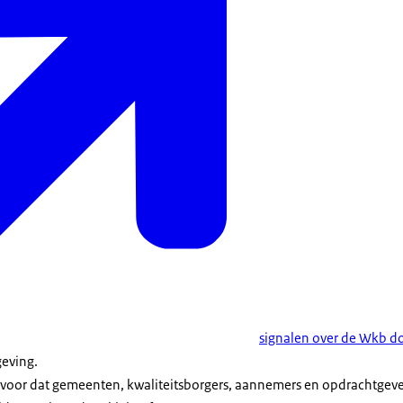
signalen over de Wkb d
geving.
voor dat gemeenten, kwaliteitsborgers, aannemers en opdrachtgev