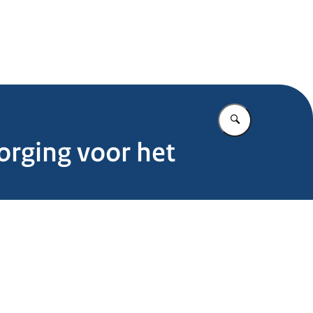
.nl
Vul in wat u z
orging voor het