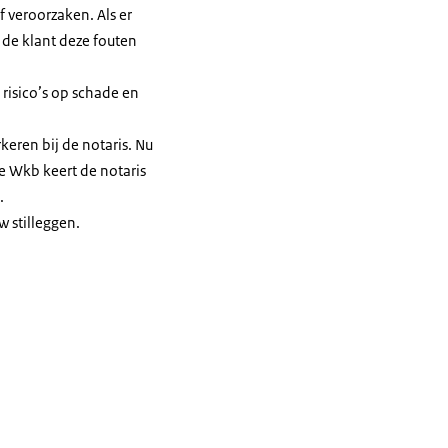
f veroorzaken. Als er
 de klant deze fouten
 risico’s op schade en
eren bij de notaris. Nu
e Wkb keert de notaris
.
 stilleggen.