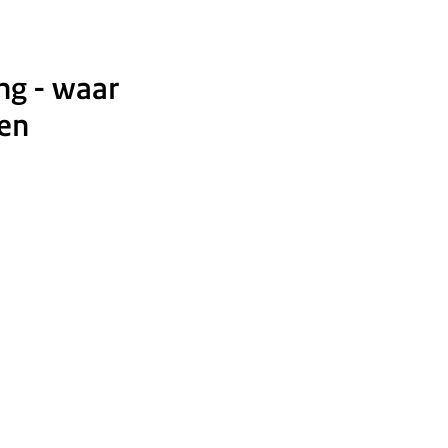
ng - waar
den