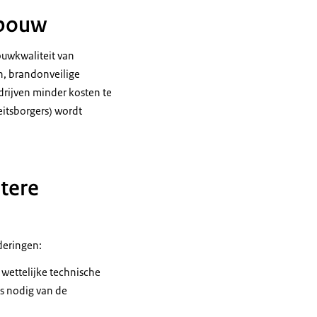
rbouw
ouwkwaliteit van
, brandonveilige
drijven minder kosten te
eitsborgers) wordt
tere
nderingen:
 wettelijke technische
ts nodig van de