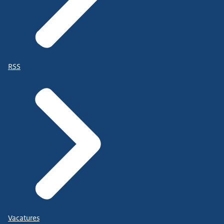
RSS
Vacatures