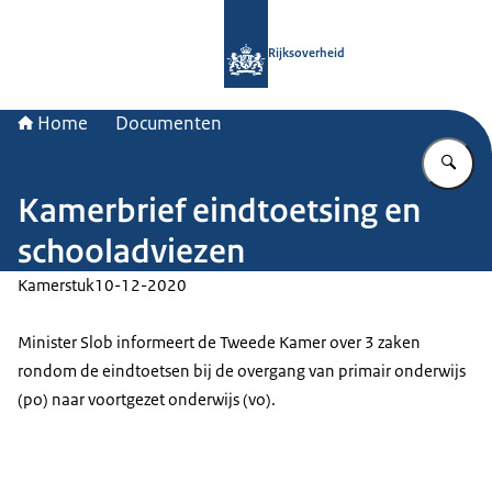
Naar de homepage van Rijksoverheid
Rijksoverheid
Home
Documenten
Vu
Kamerbrief eindtoetsing en
schooladviezen
Kamerstuk
10-12-2020
Minister Slob informeert de Tweede Kamer over 3 zaken
rondom de eindtoetsen bij de overgang van primair onderwijs
(po) naar voortgezet onderwijs (vo).