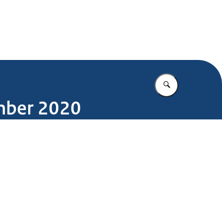
.nl
Vul in wat u z
mber 2020