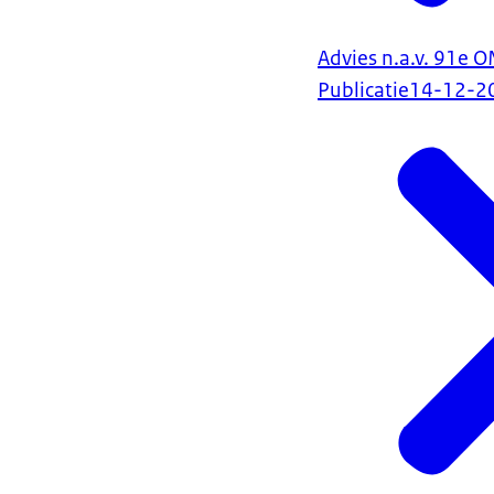
Advies n.a.v. 91e 
Publicatie
14-12-2