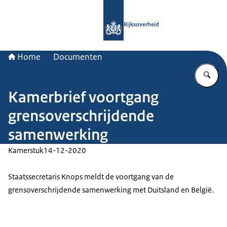
Naar de homepage van Rijksoverheid
Rijksoverheid
Home
Documenten
Vu
Kamerbrief voortgang
grensoverschrijdende
samenwerking
Kamerstuk
14-12-2020
Staatssecretaris Knops meldt de voortgang van de
grensoverschrijdende samenwerking met Duitsland en België.