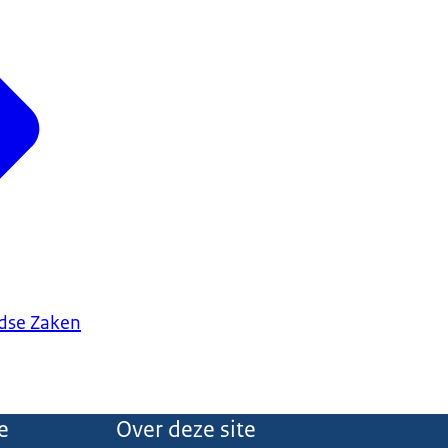
ndse Zaken
e
Over deze site