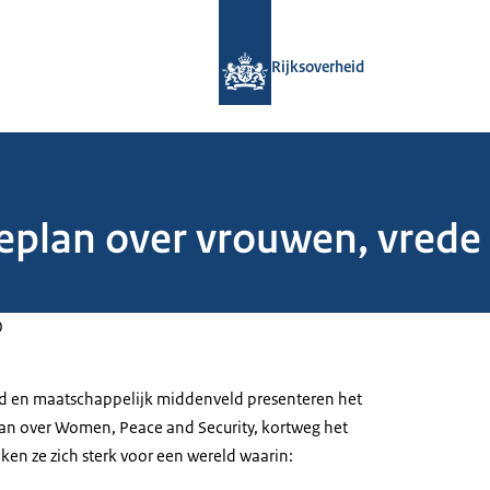
Naar de homepage van Rijksoverheid
Rijksoverheid
eplan over vrouwen, vrede 
0
d en maatschappelijk middenveld presenteren het
lan over Women, Peace and Security, kortweg het
n ze zich sterk voor een wereld waarin: