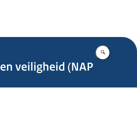
.nl
Vul in wat u z
en veiligheid (NAP