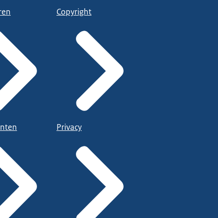
ren
Copyright
nten
Privacy