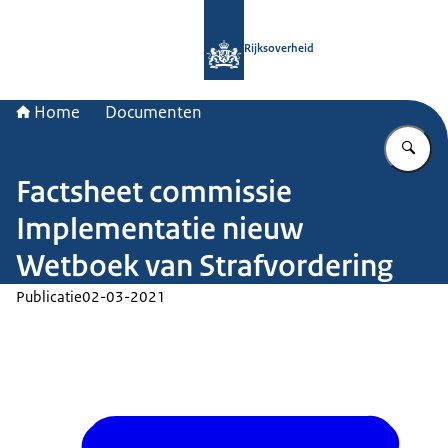
Naar de homepage van Rijksoverheid
Rijksoverheid
Home
Documenten
Vu
Factsheet commissie
Implementatie nieuw
Wetboek van Strafvordering
Publicatie
02-03-2021