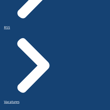
RSS
Vacatures