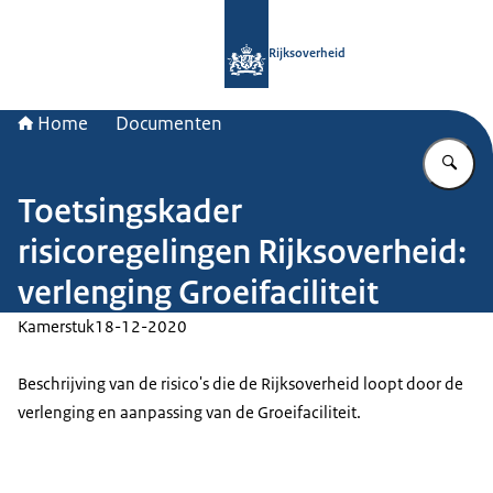
Naar de homepage van Rijksoverheid
Rijksoverheid
Home
Documenten
Vu
Toetsingskader
risicoregelingen Rijksoverheid:
verlenging Groeifaciliteit
Kamerstuk
18-12-2020
Beschrijving van de risico's die de Rijksoverheid loopt door de
verlenging en aanpassing van de Groeifaciliteit.