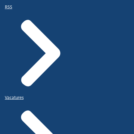
RSS
Vacatures