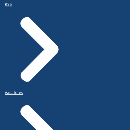
RSS
Vacatures