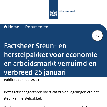
Naar de homepage van Rijksoverheid
Rijksoverheid
Home
Documenten
Vu
Factsheet Steun- en
herstelpakket voor economie
en arbeidsmarkt verruimd en
verbreed 25 januari
Publicatie
24-02-2021
Deze factsheet geeft een overzicht van de regelingen van het
steun- en herstelpakket.