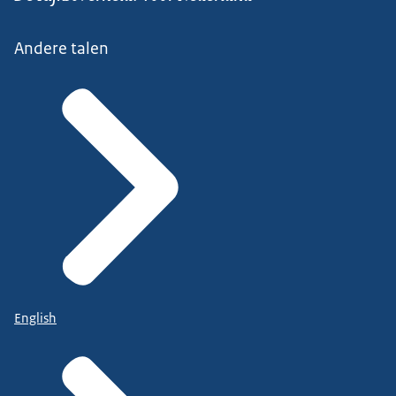
Andere talen
English