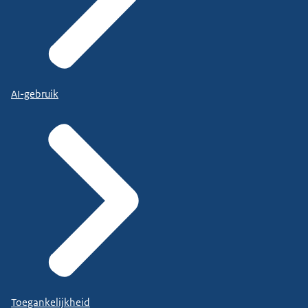
AI-gebruik
Toegankelijkheid