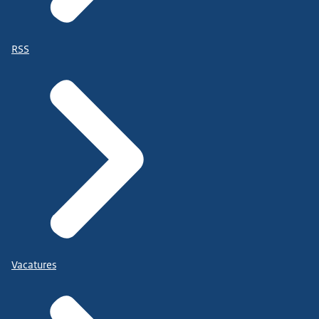
RSS
Vacatures