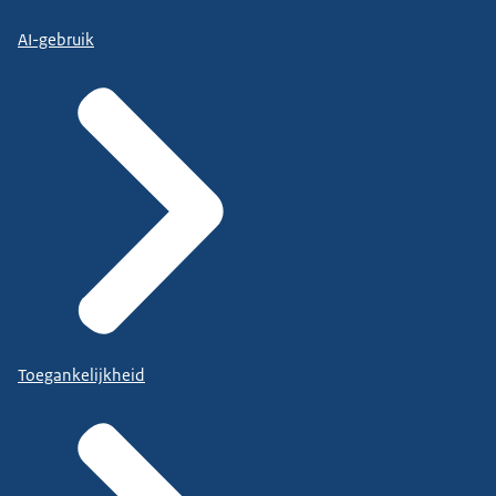
AI-gebruik
Toegankelijkheid