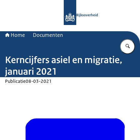
Naar de homepage van Rijksoverheid
Rijksoverheid
Home
Documenten
Vu
Kerncijfers asiel en migratie,
januari 2021
Publicatie
08-03-2021