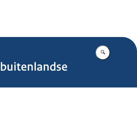
.nl
Vul in wat u z
r buitenlandse