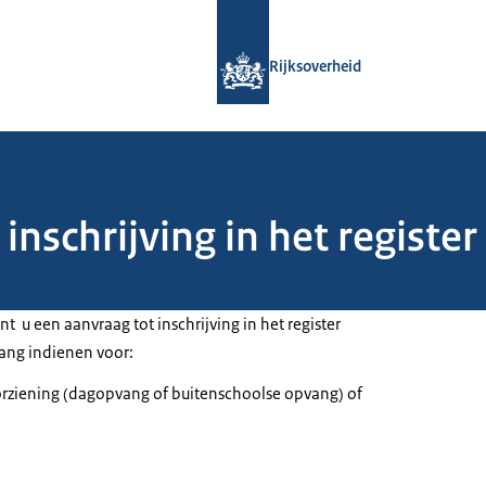
Naar de homepage van Rijksoverheid
Rijksoverheid
nschrijving in het registe
t u een aanvraag tot inschrijving in het register
ang indienen voor:
ziening (dagopvang of buitenschoolse opvang) of