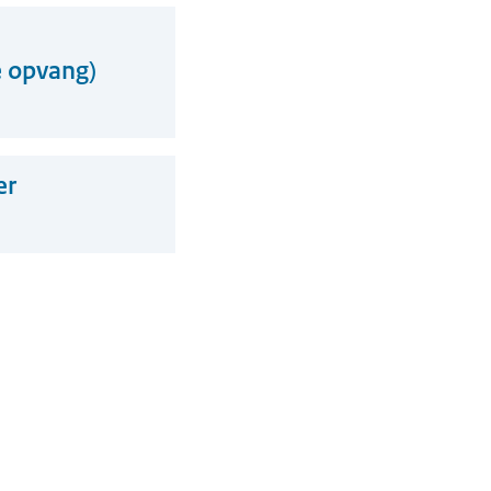
e opvang)
er