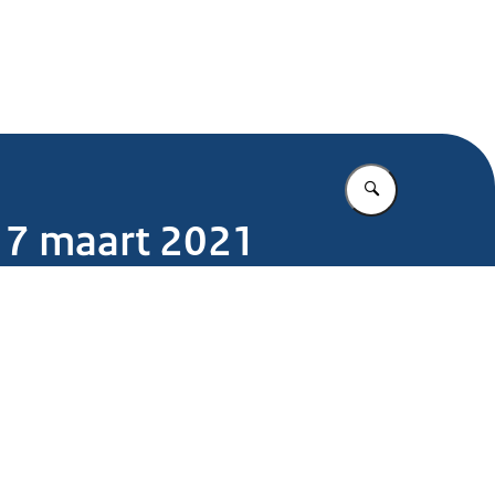
.nl
Vul in wat u z
17 maart 2021