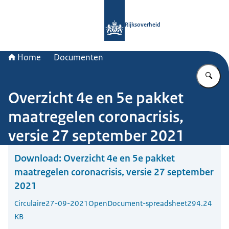
Naar de homepage van Rijksoverheid
Rijksoverheid
Home
Documenten
Vu
Overzicht 4e en 5e pakket
maatregelen coronacrisis,
versie 27 september 2021
Download:
Overzicht 4e en 5e pakket
maatregelen coronacrisis, versie 27 september
2021
Circulaire
27-09-2021
OpenDocument-spreadsheet
294.24
KB