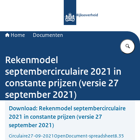
Naar de homepage van Rijksoverheid
Rijksoverheid
Home
Documenten
Vu
Rekenmodel
septembercirculaire 2021 in
constante prijzen (versie 27
september 2021)
Download:
Rekenmodel septembercirculaire
2021 in constante prijzen (versie 27
september 2021)
Circulaire
27-09-2021
OpenDocument-spreadsheet
8.35