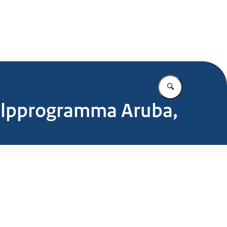
.nl
Vul in wat u z
hulpprogramma Aruba,