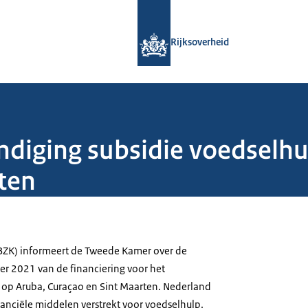
Naar de homepage van Rijksoverheid
Rijksoverheid
indiging subsidie voedsel
ten
(BZK) informeert de Tweede Kamer over de
er 2021 van de financiering voor het
p Aruba, Curaçao en Sint Maarten. Nederland
nanciële middelen verstrekt voor voedselhulp.