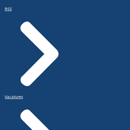
RSS
Vacatures