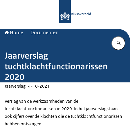
Naar de homepage van Rijksoverheid
Rijksoverheid
Home
Documenten
Vu
Jaarverslag
tuchtklachtfunctionarissen
2020
Jaarverslag
14-10-2021
Verslag van de werkzaamheden van de
tuchtklachtfunctionarissen in 2020. In het jaarverslag staan
ook cijfers over de klachten die de tuchtklachtfunctionarissen
hebben ontvangen.